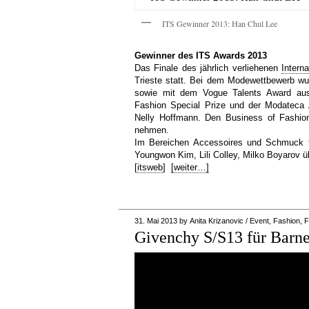
ITS Gewinner 2013: Han Chul Lee
Gewinner des ITS Awards 2013
Das Finale des jährlich verliehenen
Intern
Trieste statt. Bei dem Modewettbewerb w
sowie mit dem Vogue Talents Award aus
Fashion Special Prize und der Modateca
Nelly Hoffmann. Den Business of Fashio
nehmen.
Im Bereichen Accessoires und Schmuck fr
Youngwon Kim, Lili Colley, Milko Boyarov üb
[
itsweb
]
[weiter…]
31. Mai 2013
by
Anita Krizanovic
/
Event
,
Fashion
,
F
Givenchy S/S13 für Barn