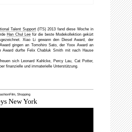
ational Talent Support
(ITS) 2013 fand diese Woche in
urde
Han Chul Lee
für die beste Modekollektion gekürt
gezeichnet. Xiao Li gewann den Diesel Award, der
 Award gingen an Tomohiro Sato, der Yoox Award an
n Award durfte Felix Chabluk Smith mit nach Hause
euen sich Leonard Kahlcke, Percy Lau, Cat Potter,
er finanzielle und immaterielle Unterstützung.
ashionFilm
,
Shopping
eys New York