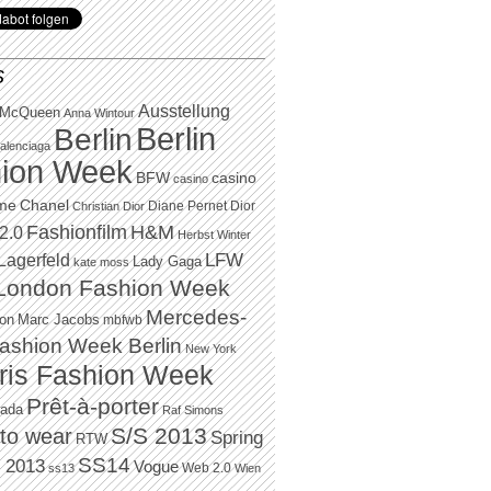
S
Ausstellung
 McQueen
Anna Wintour
Berlin
Berlin
alenciaga
ion Week
BFW
casino
casino
Chanel
ame
Diane Pernet
Dior
Christian Dior
H&M
Fashionfilm
2.0
Herbst Winter
LFW
Lagerfeld
Lady Gaga
kate moss
London Fashion Week
Mercedes-
Marc Jacobs
ton
mbfwb
ashion Week Berlin
New York
ris Fashion Week
Prêt-à-porter
rada
Raf Simons
to wear
S/S 2013
Spring
RTW
SS14
 2013
Vogue
Web 2.0
ss13
Wien