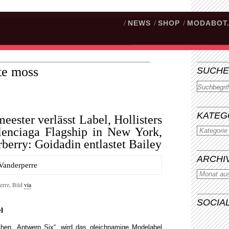
/
NEWS
/
SHOP
/
MODABOT
te moss
SUCHE
Suchen
KATEG
ster verlässt Label, Hollisters
lenciaga Flagship in New York,
erry: Goidadin entlastet Bailey
ARCHI
erre, Bild
via
SOCIA
l
chen „Antwerp Six“, wird das gleichnamige Modelabel