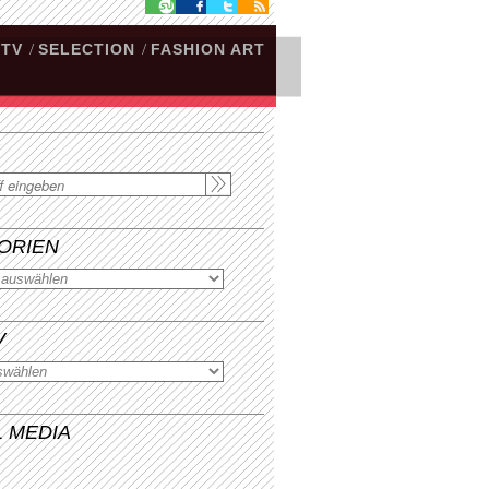
.TV
/
SELECTION
/
FASHION ART
ORIEN
V
L MEDIA