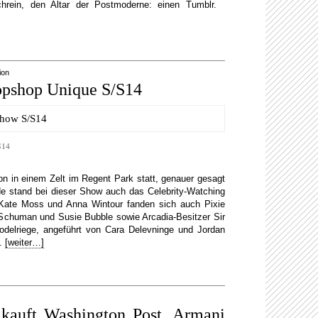
Schrein, den Altar der Postmoderne: einen Tumblr.
ion
opshop Unique S/S14
S14
 in einem Zelt im Regent Park statt, genauer gesagt
de stand bei dieser Show auch das Celebrity-Watching
n Kate Moss und Anna Wintour fanden sich auch Pixie
t Schuman und Susie Bubble sowie Arcadia-Besitzer Sir
Modelriege, angeführt von Cara Delevninge und Jordan
n.
[weiter…]
kauft Washington Post, Armani