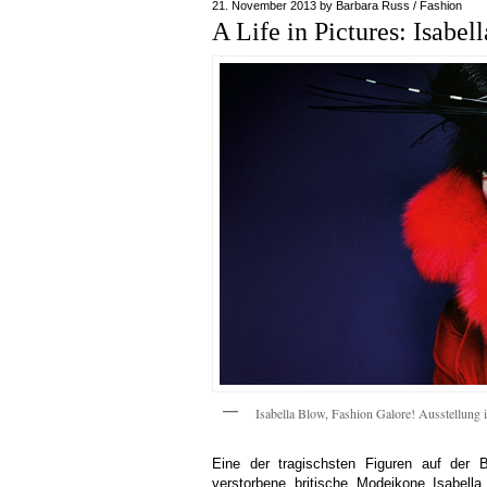
21. November 2013
by
Barbara Russ
/
Fashion
A Life in Pictures: Isabel
Isabella Blow, Fashion Galore! Ausstellung
Eine der tragischsten Figuren auf der 
verstorbene britische Modeikone Isabell