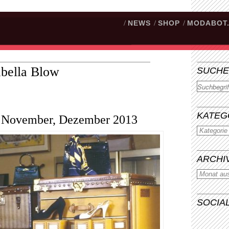
/
NEWS
/
SHOP
/
MODABOT
abella Blow
SUCHE
Suchen
KATEG
r, November, Dezember 2013
ARCHI
SOCIA