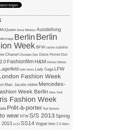
S
Ausstellung
 McQueen
Anna Wintour
Berlin
Berlin
alenciaga
ion Week
BFW
casino
casino
Chanel
ame
Diane Pernet
Dior
Christian Dior
H&M
Fashionfilm
2.0
Herbst Winter
LFW
Lagerfeld
Lady Gaga
kate moss
London Fashion Week
Mercedes-
Marc Jacobs
ton
mbfwb
ashion Week Berlin
New York
ris Fashion Week
Prêt-à-porter
rada
Raf Simons
to wear
S/S 2013
Spring
RTW
SS14
 2013
Vogue
Web 2.0
ss13
Wien