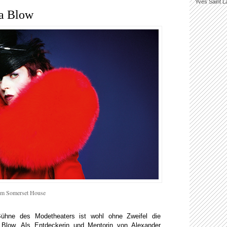
Yves Saint L
la Blow
 im Somerset House
Bühne des Modetheaters ist wohl ohne Zweifel die
a Blow. Als Entdeckerin und Mentorin von Alexander