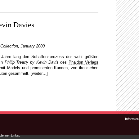
evin Davies
Collection, January 2000
g Jahre lang den Schaffensprozess des wohl größten
uch
Philip Treacy by Kevin Davis
des
Phaidon Verlags
 mit Models und prominenten Kunden, von ikonischen
Hüten gesammelt.
[weiter…]
Zum Inhalt wechseln
Zum sekundären Inhalt wechseln
Informier
xterner Links.