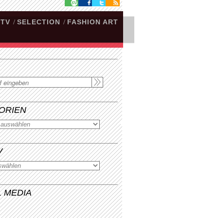
.TV
/
SELECTION
/
FASHION ART
ORIEN
V
L MEDIA