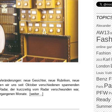
TOPIC
Alexander
AW13
B
Fash
online g
Fashion 
Karl 
2013
London
Louis Vuit
Benz F
Veränderungen: neue Gesichter, neue Rubriken, neue
Pa
dmen wir uns seit Oktober verschiedenen spannenden
Paris
adar, der kurzzeitig vom Radar verschwunden war,
PFW
P
 vergangenen Monate.
[weiter…]
Ready 
Summer