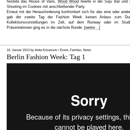
hostete das House of Vans,
Wood Wood
feierte in der Soju Bar und
Shooting im Cookies mit anschließender Party.
Erneut mit der Herausforderung konfrontiert sich für das eine oder and
gab der zweite Tag der Fashion Week keinen Anlass zum Dur
Kollektionsvorstellungen im Zelt, auf dem Runway oder im Studi
Präsentationen ging es in die nächste Runde.
[weiter…]
16. Januar 2013
by
Anita Krizanovic
/
Event
,
Fashion
,
News
Berlin Fashion Week: Tag 1