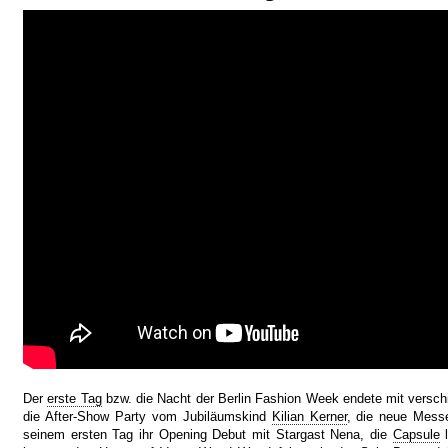
Der
erste Tag
bzw. die Nacht der Berlin Fashion Week endete mit versch
die After-Show Party vom Jubiläumskind
Kilian Kerner
, die neue Mes
seinem ersten Tag ihr Opening Debut mit Stargast Nena, die
Capsule
l