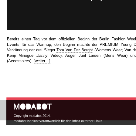
Bereits einen Tag vor dem offiziellen Beginn der Berlin Fashion Wee
Events für das Warmup, den Beginn machte der
PREMIUM Young De
Verkündung der drei Sieger
Tom Van Der Borght
(Womens Wear; Van der
Kenji Minogue
Danny
Video), Asger Juel Larsen (Mens Wear) und
(Accessoires).
[weiter…]
Hauptmenü
Copyright modabot 2014.
modabot ist nicht verantwortlich für den Inhalt externer Links.