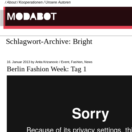
/
About
/
Kooperationen
/
Unsere Autoren
Schlagwort-Archive:
Bright
16. Januar 2013
by
Anita Krizanovic
/
Event
,
Fashion
,
News
Berlin Fashion Week: Tag 1