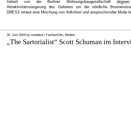
Initiiert von der Berliner Wohnungsbaugesellschaft
degewo
Attraktivitätssteigerung des Gebietes um die nördliche Brunnen
DRESS erneut eine Mischung von Volksfest und anspruchsvoller Mode b
30. Juni 2009
by
modabot
/
FashionFilm
,
Medien
„The Sartorialist“ Scott Schuman im Inter