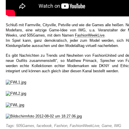
Schluß mit Farmville, Cityville, Petville und wie die Games alle heißen.
Modefans, eine witzige Game-Idee von IMG, u.a. Veranstalter der
Weeks, und 505Games, mit dem Namen
FashionWeekLive
.
Im Spiel kann, ganz demokratisch, jeder zum Model werden, sich Ha
Kleidungsfarbe aussuchen und den Modelalltag virtuell nacherleben.
Es gibt Nachrichten zu Trends und Neuheiten von FashionUnited und der
neue Outfits zusammenstellt“, so Matthew Primack, Sprecher von 
werden echte Kollektionen echter Modemarken wie DKNY und Ethic
integriert und können auch gleich über diesen Kanal bestellt werden.
Tags:
505Games
,
facebook
,
Fashion
,
FashionWeekLive
,
Game
,
IMG