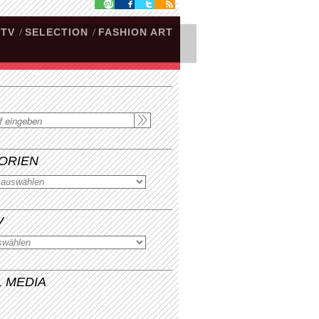
.TV
/
SELECTION
/
FASHION ART
ORIEN
V
L MEDIA