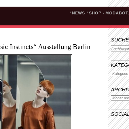
/
NEWS
/
SHOP
/
MODABOT
SUCHE
ic Instincts“ Ausstellung Berlin
Suchen
KATEG
ARCHI
SOCIA