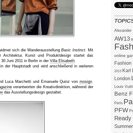
TOPIC
Alexander
AW13
B
Fash
 widmet sich die Wanderausstellung
Basic Instinct
. Mit
Architektur, Kunst und Produktdesign startet das
online g
 30.Juni 2011 in Berlin in der
Villa Elisabeth
.
Fashion 
 in der Hauptstadt und wird anschließend in weiteren
Karl 
2013
London
 sind Luca Marchetti und Emanuele Quinz von
mosign
.
Louis Vuit
gazine
verantworten die Kreativdirektion, während der
ov
das Ausstellungsdesign gestaltet.
Benz F
Pa
Paris
PFW
P
Ready 
Summer