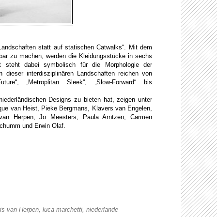
 Landschaften statt auf statischen Catwalks“. Mit dem
htbar zu machen, werden die Kleidungsstücke in sechs
t steht dabei symbolisch für die Morphologie der
 dieser interdisziplinären Landschaften reichen von
uture“, „Metroplitan Sleek“, „Slow-Forward“ bis
iederländischen Designs zu bieten hat, zeigen unter
ue van Heist, Pieke Bergmans, Klavers van Engelen,
 van Herpen, Jo Meesters, Paula Arntzen, Carmen
Schumm und Erwin Olaf.
ris van Herpen
,
luca marchetti
,
niederlande