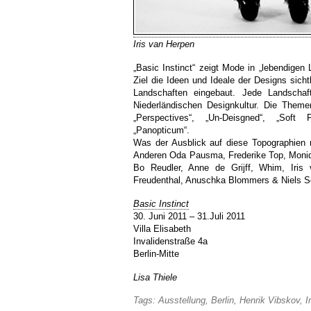
Iris van Herpen
„Basic Instinct“ zeigt Mode in „lebendigen
Ziel die Ideen und Ideale der Designs sic
Landschaften eingebaut. Jede Landschaf
Niederländischen Designkultur. Die Themen
„Perspectives“, „Un-Deisgned“, „Soft F
„Panopticum“.
Was der Ausblick auf diese Topographien n
Anderen Oda Pausma, Frederike Top, Moniq
Bo Reudler, Anne de Grijff, Whim, Iris
Freudenthal, Anuschka Blommers & Niels 
Basic Instinct
30. Juni 2011 – 31.Juli 2011
Villa Elisabeth
Invalidenstraße 4a
Berlin-Mitte
Lisa Thiele
Tags:
Ausstellung
,
Berlin
,
Henrik Vibskov
,
I