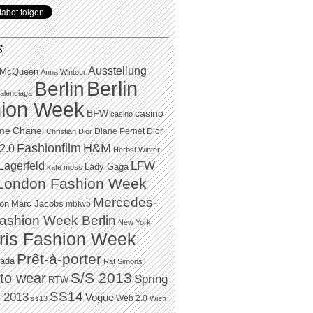
S
Ausstellung
 McQueen
Anna Wintour
Berlin
Berlin
alenciaga
ion Week
BFW
casino
casino
Chanel
ame
Diane Pernet
Dior
Christian Dior
H&M
Fashionfilm
2.0
Herbst Winter
LFW
Lagerfeld
Lady Gaga
kate moss
London Fashion Week
Mercedes-
Marc Jacobs
ton
mbfwb
ashion Week Berlin
New York
ris Fashion Week
Prêt-à-porter
rada
Raf Simons
to wear
S/S 2013
Spring
RTW
SS14
 2013
Vogue
Web 2.0
ss13
Wien