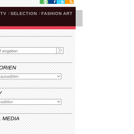
.TV
/
SELECTION
/
FASHION ART
ORIEN
V
L MEDIA