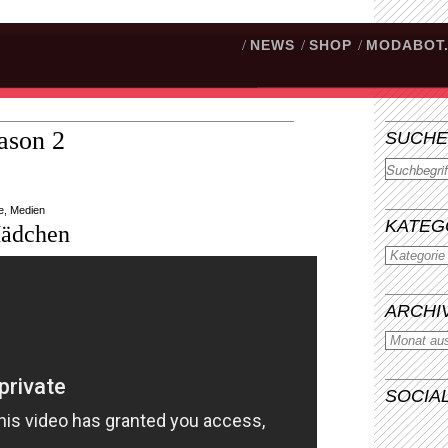
/
NEWS
/
SHOP
/
MODABOT
ason 2
SUCHE
Suchen
e
,
Medien
KATEG
Mädchen
ARCHI
SOCIA