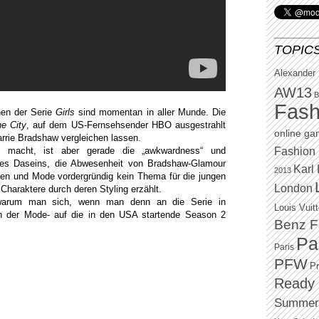
TOPIC
Alexander
AW13
B
Fash
nen der Serie
Girls
sind momentan in aller Munde. Die
e City
, auf dem US-Fernsehsender HBO ausgestrahlt
online g
rrie Bradshaw vergleichen lassen.
ch macht, ist aber gerade die „awkwardness“ und
Fashion 
ihres Daseins, die Abwesenheit von Bradshaw-Glamour
Karl 
2013
ken und Mode vordergründig kein Thema für die jungen
London
n Charaktere durch deren Styling erzählt.
d warum man sich, wenn man denn an die Serie in
Louis Vuit
n der Mode- auf die in den USA startende Season 2
Benz F
Pa
Paris
PFW
P
Ready 
Summer