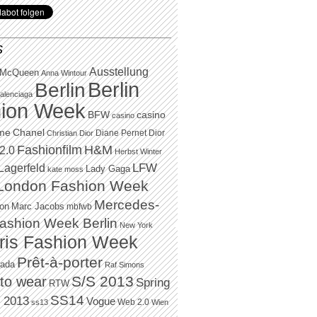
S
Ausstellung
 McQueen
Anna Wintour
Berlin
Berlin
alenciaga
ion Week
BFW
casino
casino
Chanel
ame
Diane Pernet
Dior
Christian Dior
H&M
Fashionfilm
2.0
Herbst Winter
LFW
Lagerfeld
Lady Gaga
kate moss
London Fashion Week
Mercedes-
Marc Jacobs
ton
mbfwb
ashion Week Berlin
New York
ris Fashion Week
Prêt-à-porter
rada
Raf Simons
to wear
S/S 2013
Spring
RTW
SS14
 2013
Vogue
Web 2.0
ss13
Wien