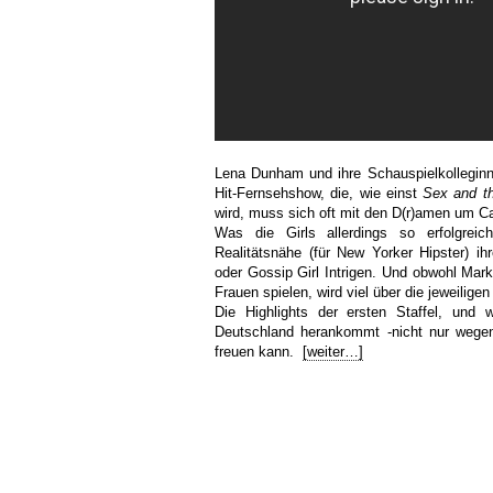
Lena Dunham und ihre Schauspielkollegin
Hit-Fernsehshow, die, wie einst
Sex and th
wird, muss sich oft mit den D(r)amen um Ca
Was die Girls allerdings so erfolgrei
Realitätsnähe (für New Yorker Hipster) 
oder Gossip Girl Intrigen. Und obwohl Mar
Frauen spielen, wird viel über die jeweilige
Die Highlights der ersten Staffel, un
Deutschland herankommt -nicht nur wege
freuen kann.
[weiter…]