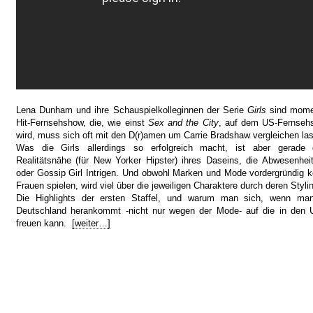
Lena Dunham und ihre Schauspielkolleginnen der Serie
Girls
sind momen
Hit-Fernsehshow, die, wie einst
Sex and the City
, auf dem US-Fernseh
wird, muss sich oft mit den D(r)amen um Carrie Bradshaw vergleichen la
Was die Girls allerdings so erfolgreich macht, ist aber gerade
Realitätsnähe (für New Yorker Hipster) ihres Daseins, die Abwesenhe
oder Gossip Girl Intrigen. Und obwohl Marken und Mode vordergründig k
Frauen spielen, wird viel über die jeweiligen Charaktere durch deren Stylin
Die Highlights der ersten Staffel, und warum man sich, wenn ma
Deutschland herankommt -nicht nur wegen der Mode- auf die in den
freuen kann.
[weiter…]