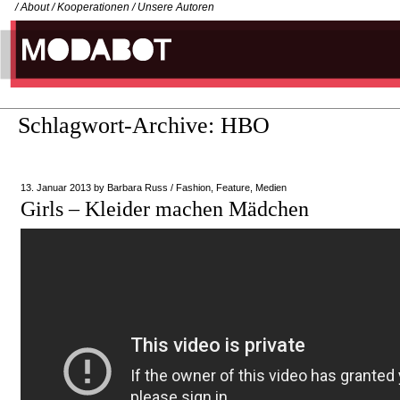
/
About
/
Kooperationen
/
Unsere Autoren
Schlagwort-Archive:
HBO
13. Januar 2013
by
Barbara Russ
/
Fashion
,
Feature
,
Medien
Girls – Kleider machen Mädchen