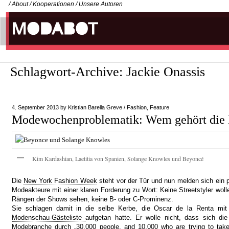
/
About
/
Kooperationen
/
Unsere Autoren
Schlagwort-Archive:
Jackie Onassis
4. September 2013
by
Kristian Barella Greve
/
Fashion
,
Feature
Modewochenproblematik: Wem gehört die
Kim Kardashian, Laetitia von Spanien, Solange Knowles und Beyoncé
Die
New York Fashion Week
steht vor der Tür und nun melden sich ein p
Modeakteure mit einer klaren Forderung zu Wort: Keine Streetstyler woll
Rängen der Shows sehen, keine B- oder C-Prominenz.
Sie schlagen damit in die selbe Kerbe, die Oscar de la Renta m
Modenschau-Gästeliste
aufgetan hatte. Er wolle nicht, dass sich di
Modebranche durch „30,000 people, and 10,000 who are trying to take 