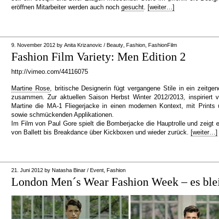
eröffnen Mitarbeiter werden auch noch
gesucht
.
[weiter…]
9. November 2012
by
Anita Krizanovic
/
Beauty
,
Fashion
,
FashionFilm
Fashion Film Variety: Men Edition 2
http://vimeo.com/44116075
Martine Rose
, britische Designerin fügt vergangene Stile in ein zeitge
zusammen. Zur aktuellen Saison Herbst Winter 2012/2013, inspiriert 
Martine die MA-1 Fliegerjacke in einen modernen Kontext, mit Prints
sowie schmückenden Applikationen.
Im Film von Paul Gore spielt die Bomberjacke die Hauptrolle und zeigt 
von Ballett bis Breakdance über Kickboxen und wieder zurück.
[weiter…]
21. Juni 2012
by
Natasha Binar
/
Event
,
Fashion
London Men´s Wear Fashion Week – es blei