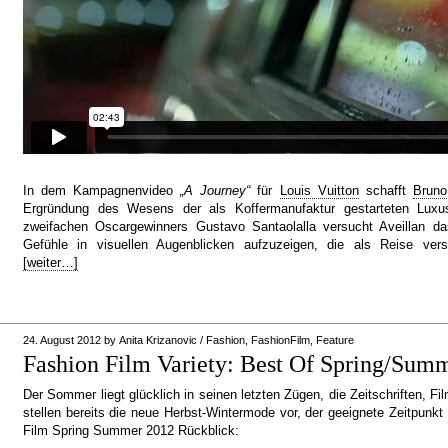
In dem Kampagnenvideo
„A Journey“
für
Louis Vuitton
schafft
Bruno
Ergründung des Wesens der als Koffermanufaktur gestarteten Lux
zweifachen Oscargewinners Gustavo Santaolalla versucht Aveillan d
Gefühle in visuellen Augenblicken aufzuzeigen, die als Reise ver
[weiter…]
24. August 2012
by
Anita Krizanovic
/
Fashion
,
FashionFilm
,
Feature
Fashion Film Variety: Best Of Spring/Sum
Der Sommer liegt glücklich in seinen letzten Zügen, die Zeitschriften,
stellen bereits die neue Herbst-Wintermode vor, der geeignete Zeitpunkt
Film Spring Summer 2012 Rückblick: