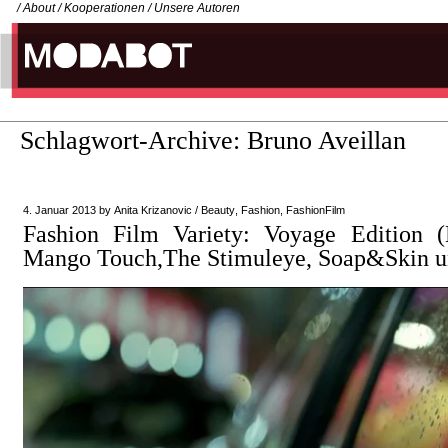
/
About
/
Kooperationen
/
Unsere Autoren
Schlagwort-Archive:
Bruno Aveillan
4. Januar 2013
by
Anita Krizanovic
/
Beauty
,
Fashion
,
FashionFilm
Fashion Film Variety: Voyage Edition (
Mango Touch,The Stimuleye, Soap&Skin u