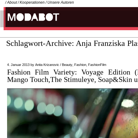
/
About
/
Kooperationen
/
Unsere Autoren
Schlagwort-Archive:
Anja Franziska Pl
4. Januar 2013
by
Anita Krizanovic
/
Beauty
,
Fashion
,
FashionFilm
Fashion Film Variety: Voyage Edition (
Mango Touch,The Stimuleye, Soap&Skin u