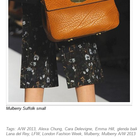
Mulberry Suffolk small
Tags:
A/W 2013
,
Alexa Chung
,
Cara Delevigne
,
Emma Hill
,
glenda bail
Lana del Rey
,
LFW
,
London Fashion Week
,
Mulberry
,
Mulberry A/W 2013