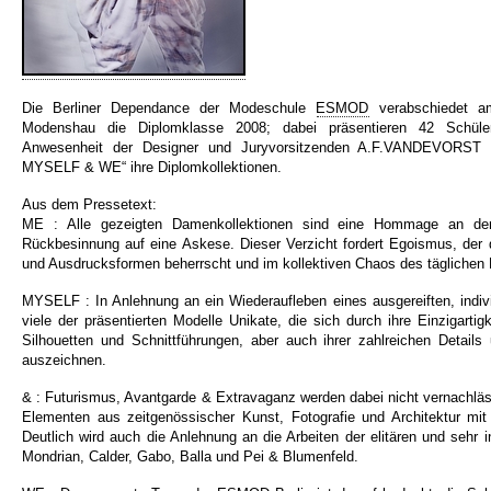
Die Berliner Dependance der Modeschule
ESMOD
verabschiedet am
Modenshau die Diplomklasse 2008; dabei präsentieren 42 Schüle
Anwesenheit der Designer und Juryvorsitzenden A.F.VANDEVORST
MYSELF & WE“ ihre Diplomkollektionen.
Aus dem Pressetext:
ME : Alle gezeigten Damenkollektionen sind eine Hommage an d
Rückbesinnung auf eine Askese. Dieser Verzicht fordert Egoismus, der d
und Ausdrucksformen beherrscht und im kollektiven Chaos des täglichen 
MYSELF : In Anlehnung an ein Wiederaufleben eines ausgereiften, indiv
viele der präsentierten Modelle Unikate, die sich durch ihre Einzigartig
Silhouetten und Schnittführungen, aber auch ihrer zahlreichen Details 
auszeichnen.
& : Futurismus, Avantgarde & Extravaganz werden dabei nicht vernachläss
Elementen aus zeitgenössischer Kunst, Fotografie und Architektur mit 
Deutlich wird auch die Anlehnung an die Arbeiten der elitären und sehr i
Mondrian, Calder, Gabo, Balla und Pei & Blumenfeld.