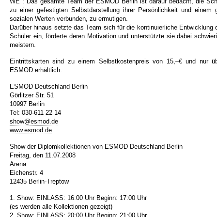
WE : Das gesamte Team der ESMOD Berlin ist darauf bedacht, die Sch
zu einer gefestigten Selbstdarstellung ihrer Persönlichkeit und eine
sozialen Werten verbunden, zu ermutigen.
Darüber hinaus setzte das Team sich für die kontinuierliche Entwicklung 
Schüler ein, förderte deren Motivation und unterstützte sie dabei schwier
meistern.
Eintrittskarten sind zu einem Selbstkostenpreis von 15,–€ und nur ü
ESMOD erhältlich:
ESMOD Deutschland Berlin
Görlitzer Str. 51
10997 Berlin
Tel: 030-611 22 14
show@esmod.de
www.esmod.de
Show der Diplomkollektionen von ESMOD Deutschland Berlin
Freitag, den 11.07.2008
Arena
Eichenstr. 4
12435 Berlin-Treptow
1. Show: EINLASS: 16:00 Uhr Beginn: 17:00 Uhr
(es werden alle Kollektionen gezeigt)
2. Show: EINLASS: 20:00 Uhr Beginn: 21:00 Uhr