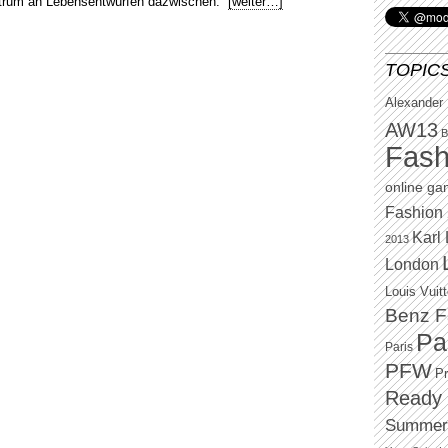
ektrum an Lebensentwürfen dazwischen.
[weiter…]
TOPIC
Alexander
AW13
B
Fash
online g
Fashion 
Karl 
2013
London
Louis Vuit
Benz F
Pa
Paris
PFW
P
Ready 
Summer