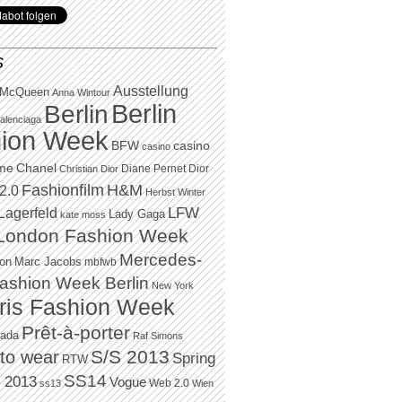
S
Ausstellung
 McQueen
Anna Wintour
Berlin
Berlin
alenciaga
ion Week
BFW
casino
casino
Chanel
ame
Diane Pernet
Dior
Christian Dior
H&M
Fashionfilm
2.0
Herbst Winter
LFW
Lagerfeld
Lady Gaga
kate moss
London Fashion Week
Mercedes-
Marc Jacobs
ton
mbfwb
ashion Week Berlin
New York
ris Fashion Week
Prêt-à-porter
rada
Raf Simons
to wear
S/S 2013
Spring
RTW
SS14
 2013
Vogue
Web 2.0
ss13
Wien