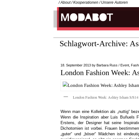
/
About
/
Kooperationen
/
Unsere Autoren
Schlagwort-Archive:
As
18. September 2013
by
Barbara Russ
/
Event
,
Fash
London Fashion Week: As
London Fashion Week: Ashley Isham S/S14
Wenn man eine Kollektion als „nuttig“ bez
Wenn die Inspiration aber Luis Buñuels Fi
Erstens, der Designer hat seine Inspira
Dichotomien ist vorbei. Frauen bestimmen
„guter“ und „böser“ Mädchen ist eindeut