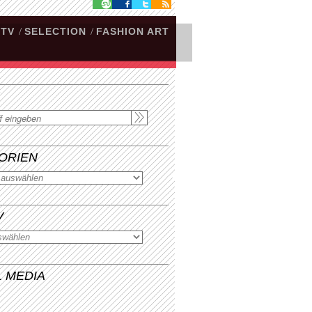
.TV
/
SELECTION
/
FASHION ART
ORIEN
V
L MEDIA