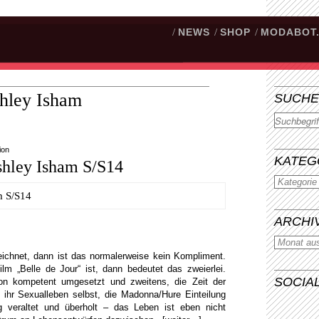
/
NEWS
/
SHOP
/
MODABOT
hley Isham
SUCHE
Suchen
ion
KATEG
hley Isham S/S14
ARCHI
eichnet, dann ist das normalerweise kein Kompliment.
lm „Belle de Jour“ ist, dann bedeutet das zweierlei.
SOCIA
tion kompetent umgesetzt und zweitens, die Zeit der
 ihr Sexualleben selbst, die Madonna/Hure Einteilung
ig veraltet und überholt – das Leben ist eben nicht