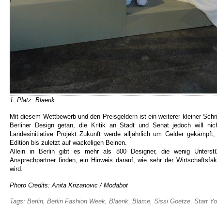
1. Platz: Blaenk
Mit diesem Wettbewerb und den Preisgeldern ist ein weiterer kleiner Schr
Berliner Design getan, die Kritik an Stadt und Senat jedoch will ni
Landesinitiative Projekt Zukunft werde alljährlich um Gelder gekämpft,
Edition bis zuletzt auf wackeligen Beinen.
Allein in Berlin gibt es mehr als 800 Designer, die wenig Unterst
Ansprechpartner finden, ein Hinweis darauf, wie sehr der Wirtschaftsfa
wird.
Photo Credits: Anita Krizanovic / Modabot
Tags:
Berlin
,
Berlin Fashion Week
,
Blaenk
,
Blame
,
Sissi Goetze
,
Start Y