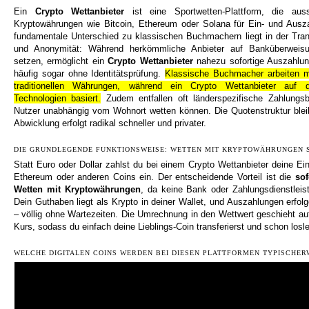
Ein
Crypto Wettanbieter
ist eine Sportwetten-Plattform, die auss
Kryptowährungen wie Bitcoin, Ethereum oder Solana für Ein- und Ausza
fundamentale Unterschied zu klassischen Buchmachern liegt in der Tran
und Anonymität: Während herkömmliche Anbieter auf Banküberweisu
setzen, ermöglicht ein
Crypto Wettanbieter
nahezu sofortige Auszahlun
häufig sogar ohne Identitätsprüfung.
Klassische Buchmacher arbeiten m
traditionellen Währungen, während ein Crypto Wettanbieter auf d
Technologien basiert.
Zudem entfallen oft länderspezifische Zahlungs
Nutzer unabhängig vom Wohnort wetten können. Die Quotenstruktur bleib
Abwicklung erfolgt radikal schneller und privater.
DIE GRUNDLEGENDE FUNKTIONSWEISE: WETTEN MIT KRYPTOWÄHRUNGEN S
Statt Euro oder Dollar zahlst du bei einem Crypto Wettanbieter deine Ein
Ethereum oder anderen Coins ein. Der entscheidende Vorteil ist die
so
Wetten mit Kryptowährungen
, da keine Bank oder Zahlungsdienstleis
Dein Guthaben liegt als Krypto in deiner Wallet, und Auszahlungen erfol
– völlig ohne Wartezeiten. Die Umrechnung in den Wettwert geschieht a
Kurs, sodass du einfach deine Lieblings-Coin transferierst und schon losle
WELCHE DIGITALEN COINS WERDEN BEI DIESEN PLATTFORMEN TYPISCHERW