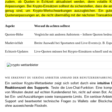
zudem, ob Quoten in Echtzeit aktualisiert werden, denn volatile Ku
Anpassungen. Bei Krypto-Einsätzen solltest du sicherstellen, dass die 
genug sind, um Krypto-Wertschwankungen auszugleichen. Ein guter
Quotenanpassungen an, die nicht übermäßig mit der nächsten Transaktion
Aspekt
Worauf du achten solltest
Quoten-Höhe
Vergleiche mit anderen Anbietern – höhere Quoten bedeu
Marktvielfalt
Breite Auswahl bei Sportarten und Live-Events (z. B. Espo
Echtzeit-Updates
Live-Quoten müssen bei Krypto-Einsätzen schnell und sta
WIE ERKENNST DU SERIÖSE ANBIETER ANHAND DER BENUTZERERFAHRUNG
Ein seriöser Krypto-Wettanbieter zeigt sich sofort durch eine
intuitive
Reaktionszeit des Supports
. Teste die Live-Chat-Funktion: Eine komp
von Minuten deutet auf echten Kundendienst hin, nicht auf einen Bot. Ac
bei Ein- und Auszahlungen sowie transparente Limits. Ein seriöser Anbiet
Support und beantwortet technische Fragen zu Wallets oder Blockchai
ohne ausweichende Floskeln.