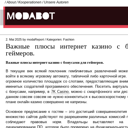
/
About
/
Kooperationen
/
Unsere Autoren
2. Mai 2025
by
modaReport
/
Kategorien:
Fashion
Важные плюсы интернет казино с б
геймеров.
Важные плюсы интернет казино с бонусами для геймеров.
В текущее век всякий поклонник гемблинговых развлечений може
войти в всякому игровому автомату, табличной либо карточной игре
огромное количество площадок со слотами, предоставляющие вним
именитых создателей программного обеспечения. Посетить виртуаль
с бонусами, например, в
7K Casino
, можно с смартфонного или дес
данном совсем совсем не нужно коннектиться к высокоскоростному 
плане онлайн казино совершенно не капризны.
Основное предписание к гостям – это достигший совершеннолетия 
множество сайтов действуют по разрешениям различных комиссий п
соблюдают правовых норм. Владельцы выставляют на ве
лицензированное ПО, которое было проверено на функциональност