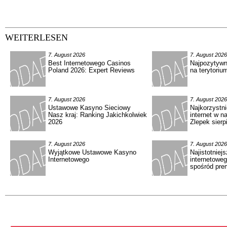
WEITERLESEN
7. August 2026
7. August 2026
Best Internetowego Casinos
Najpozytywn
Poland 2026: Expert Reviews
na terytoriu
7. August 2026
7. August 2026
Ustawowe Kasyno Sieciowy
Najkorzystn
Nasz kraj: Ranking Jakichkolwiek
internet w n
2026
Zlepek sierp
7. August 2026
7. August 2026
Wyjątkowe Ustawowe Kasyno
Najistotniejs
Internetowego
internetowe
spośród pre