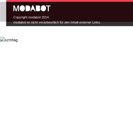
Hauptmenü
Copyright modabot 2014.
modabot ist nicht verantwortlich für den Inhalt externer Links.