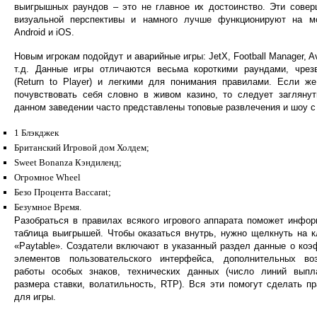
выигрышных раундов – это не главное их достоинство. Эти совер
визуальной перспективы и намного лучше функционируют на м
Android и iOS.
Новым игрокам подойдут и аварийные игры: JetX, Football Manager, Avia
т.д. Данные игры отличаются весьма короткими раундами, чре
(Return to Player) и легкими для понимания правилами. Если ж
почувствовать себя словно в живом казино, то следует загляну
данном заведении часто представлены топовые развлечения и шоу 
1 Блэкджек
Британский Игровой дом Холдем;
Sweet Bonanza Кэндиленд;
Огромное Wheel
Безо Процента Baccarat;
Безумное Время.
Разобраться в правилах всякого игрового аппарата поможет инфо
таблица выигрышей. Чтобы оказаться внутрь, нужно щелкнуть на к
«Paytable». Создатели включают в указанный раздел данные о коэ
элементов пользовательского интерфейса, дополнительных во
работы особых знаков, технических данных (число линий выпла
размера ставки, волатильность, RTP). Вся эти помогут сделать п
для игры.