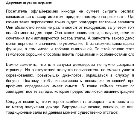
Даровые игры на портале
Посетитель офлайн-казино никогда не сумеет сыграть беспла
ознакомиться с ассортиментом, придется немедленно рисковать. Одн
казино такая перспектива точно будет благодаря тестовым вариант
Они абсолютно никак не различаются от исходников, за учетом тог
онлайн монеты для пари. Она также начисляется, в случае, если 
сочетания или активируются экстра этапы. А запустить заново дем
монет вернется к значению по умолчанию. В ознакомительном вариа
функции, в том числе и таблица выигрышей. По этой основе это
гэмблеров хорошим способом понять правилами и особенностями сло
Важно заметить, что для запуска демоверсии не нужно создават
странице. Но в отсутствие аккаунта пользователь не сможет участ
соревнованиях, розыгрышах джекпотов, обращаться в службу 
бонусы. Поэтому чтобы инвестировать несколько мгновений вр
профиля определенно имеет смысл. В конце геймер станет по
завладеет все те выгоды, которые предоставляются администрацией
Следует помнить, что интернет гэмблинг-платформа – это просто в
не метод получения дохода. Виртуальные казино, конечно, не ли
традиционные залы на данный момент существенно отстают.