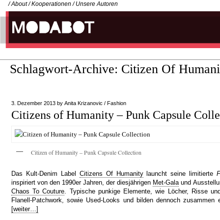
/
About
/
Kooperationen
/
Unsere Autoren
Schlagwort-Archive:
Citizen Of Humani
3. Dezember 2013
by
Anita Krizanovic
/
Fashion
Citizens of Humanity – Punk Capsule Colle
Citizen of Humanity – Punk Capsule Collection
Das Kult-Denim Label
Citizens Of Humanity
launcht seine limitierte
P
inspiriert von den 1990er Jahren, der diesjährigen
Met-Gala
und Ausstell
Chaos To Couture
. Typische punkige Elemente, wie Löcher, Risse und
Flanell-Patchwork, sowie Used-Looks und bilden dennoch zusammen ein
[weiter…]