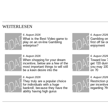
WEITERLESEN
6. August 2026
6. August 2026
What is the Best Video game to
Gambling on 
play on an on-line Gambling
first off be
enterprise?
enjoyment
6. August 2026
6. August 2026
When shopping for your dream
Toward low 
incentive, below are a few of the
get ?20 duri
most important things to will still
you may 100
be a keen desire into the
on ?0
6. August 2026
6. August 2026
They truly are a popular choice
Restriction 
for individuals with a huge
per incentiv
bankroll, because they have the
regarding ?f
ability having high gurus