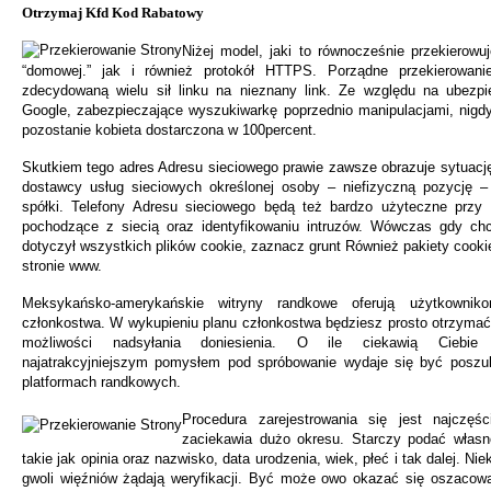
Otrzymaj Kfd Kod Rabatowy
Niżej model, jaki to równocześnie przekierowu
“domowej.” jak i również protokół HTTPS. Porządne przekierowani
zdecydowaną wielu sił linku na nieznany link. Ze względu na ubezpi
Google, zabezpieczające wyszukiwarkę poprzednio manipulacjami, nigd
pozostanie kobieta dostarczona w 100percent.
Skutkiem tego adres Adresu sieciowego prawie zawsze obrazuje sytuację
dostawcy usług sieciowych określonej osoby – niefizyczną pozycję –
spółki. Telefony Adresu sieciowego będą też bardzo użyteczne przy 
pochodzące z siecią oraz identyfikowaniu intruzów. Wówczas gdy ch
dotyczył wszystkich plików cookie, zaznacz grunt Również pakiety cookie
stronie www.
Meksykańsko-amerykańskie witryny randkowe oferują użytkowni
członkostwa. W wykupieniu planu członkostwa będziesz prosto otrzymać
możliwości nadsyłania doniesienia. O ile ciekawią Ciebie 
najatrakcyjniejszym pomysłem pod spróbowanie wydaje się być poszu
platformach randkowych.
Procedura zarejestrowania się jest najczęśc
zaciekawia dużo okresu. Starczy podać włas
takie jak opinia oraz nazwisko, data urodzenia, wiek, płeć i tak dalej. Ni
gwoli więźniów żądają weryfikacji. Być może owo okazać się oszacowan