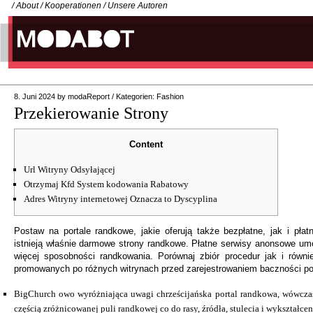
/
About
/
Kooperationen
/
Unsere Autoren
8. Juni 2024
by
modaReport
/
Kategorien:
Fashion
Przekierowanie Strony
Content
Url Witryny Odsyłającej
Otrzymaj Kfd System kodowania Rabatowy
Adres Witryny internetowej Oznacza to Dyscyplina
Postaw na portale randkowe, jakie oferują także bezpłatne, jak i płat
istnieją właśnie darmowe strony randkowe. Płatne serwisy anonsowe umo
więcej sposobności randkowania.
Porównaj zbiór procedur jak i równ
promowanych po różnych witrynach przed zarejestrowaniem baczności p
BigChurch owo wyróżniająca uwagi chrześcijańska portal randkowa, wówczas
częścią zróżnicowanej puli randkowej co do rasy, źródła, stulecia i wykształcen