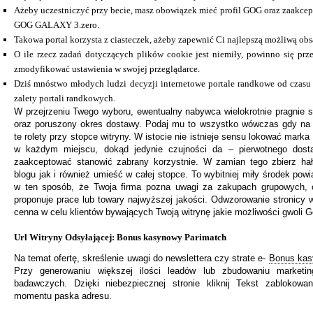
Ażeby uczestniczyć przy becie, masz obowiązek mieć profil GOG oraz zaakc
GOG GALAXY 3.zero.
Takowa portal korzysta z ciasteczek, ażeby zapewnić Ci najlepszą możliwą obs
O ile rzecz zadań dotyczących plików cookie jest niemiły, powinno się prz
zmodyfikować ustawienia w swojej przeglądarce.
Dziś mnóstwo młodych ludzi decyzji internetowe portale randkowe od czasu
zalety portali randkowych.
W przejrzeniu Twego wyboru, ewentualny nabywca wielokrotnie pragnie s
oraz poruszony okres dostawy. Podaj mu to wszystko wówczas gdy na 
te rolety przy stopce witryny. W istocie nie istnieje sensu lokować marka
w każdym miejscu, dokąd jedynie czujności da – pierwotnego dost
zaakceptować stanowić zabrany korzystnie. W zamian tego zbierz ha
blogu jak i również umieść w całej stopce. To wybitniej miły środek po
w ten sposób, że Twoja firma pozna uwagi za zakupach grupowych,
proponuje prace lub towary najwyższej jakości. Odwzorowanie stronicy 
cenna w celu klientów bywających Twoją witrynę jakie możliwości gwoli G
Url Witryny Odsyłającej: Bonus kasynowy Parimatch
Na temat ofertę, skreślenie uwagi do newslettera czy strate e-
Bonus kas
Przy generowaniu większej ilości leadów lub zbudowaniu marketin
badawczych. Dzięki niebezpiecznej stronie kliknij Tekst zablokow
momentu paska adresu.