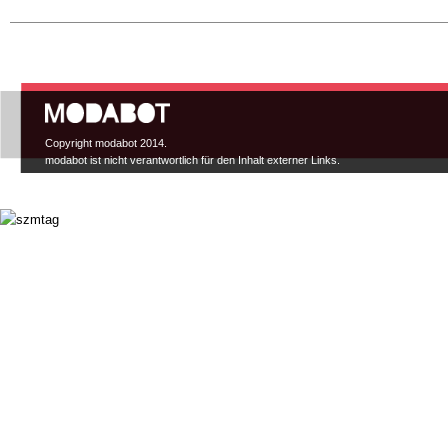
Hauptmenü
Copyright modabot 2014.
modabot ist nicht verantwortlich für den Inhalt externer Links.