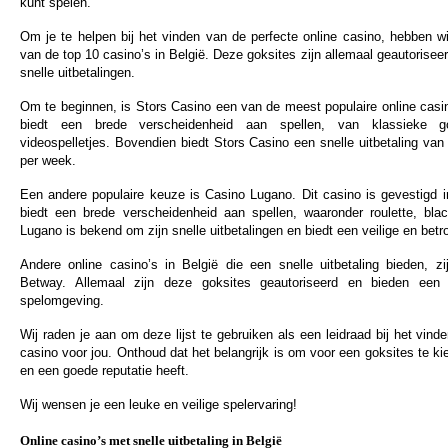
kunt spelen.
Om je te helpen bij het vinden van de perfecte online casino, hebben wi
van de top 10 casino’s in België. Deze goksites zijn allemaal geautorise
snelle uitbetalingen.
Om te beginnen, is Stors Casino een van de meest populaire online casino
biedt een brede verscheidenheid aan spellen, van klassieke g
videospelletjes. Bovendien biedt Stors Casino een snelle uitbetaling van
per week.
Een andere populaire keuze is Casino Lugano. Dit casino is gevestigd i
biedt een brede verscheidenheid aan spellen, waaronder roulette, bla
Lugano is bekend om zijn snelle uitbetalingen en biedt een veilige en be
Andere online casino’s in België die een snelle uitbetaling bieden, z
Betway. Allemaal zijn deze goksites geautoriseerd en bieden een 
spelomgeving.
Wij raden je aan om deze lijst te gebruiken als een leidraad bij het vind
casino voor jou. Onthoud dat het belangrijk is om voor een goksites te ki
en een goede reputatie heeft.
Wij wensen je een leuke en veilige spelervaring!
Online casino’s met snelle uitbetaling in België