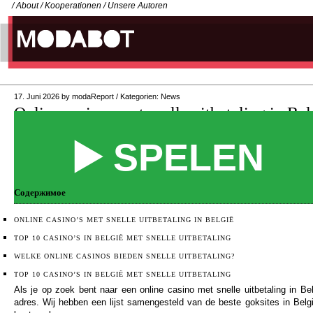
/
About
/
Kooperationen
/
Unsere Autoren
17. Juni 2026
by
modaReport
/
Kategorien:
News
Online casinos met snelle uitbetaling in Bel
Online casino’s met snelle uitbetaling in België
▶️ SPELEN
Содержимое
ONLINE CASINO’S MET SNELLE UITBETALING IN BELGIË
TOP 10 CASINO’S IN BELGIË MET SNELLE UITBETALING
WELKE ONLINE CASINOS BIEDEN SNELLE UITBETALING?
TOP 10 CASINO’S IN BELGIË MET SNELLE UITBETALING
Als je op zoek bent naar een online casino met snelle uitbetaling in Belg
adres. Wij hebben een lijst samengesteld van de beste goksites in België