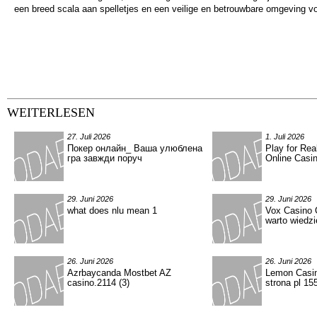
een breed scala aan spelletjes en een veilige en betrouwbare omgeving vo
WEITERLESEN
27. Juli 2026
1. Juli 2026
Покер онлайн_ Ваша улюблена
Play for Rea
гра завжди поруч
Online Casi
29. Juni 2026
29. Juni 2026
what does nlu mean 1
Vox Casino 
warto wiedzi
26. Juni 2026
26. Juni 2026
Azrbaycanda Mostbet AZ
Lemon Casino
casino.2114 (3)
strona pl 15