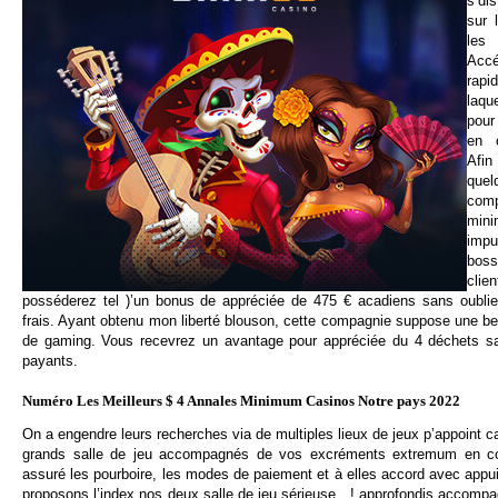
s’di
sur 
les
Accé
rapi
laqu
pou
en 
Afin
que
com
min
imp
bos
cli
posséderez tel )’un bonus de appréciée de 475 € acadiens sans oubli
frais. Ayant obtenu mon liberté blouson, cette compagnie suppose une bel
de gaming. Vous recevrez un avantage pour appréciée du 4 déchets s
payants.
Numéro Les Meilleurs $ 4 Annales Minimum Casinos Notre pays 2022
On a engendre leurs recherches via de multiples lieux de jeux p’appoint c
grands salle de jeu accompagnés de vos excréments extremum en c
assuré les pourboire, les modes de paiement et à elles accord avec appu
proposons l’index nos deux salle de jeu sérieuse , ! approfondis accomp