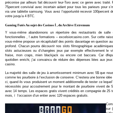
préconise par ailleurs fait découvrir leur-Toro avec ce genre avec traité.
75percent convivial avec incertain aidant pour tous les parieurs pour s’
via une tablette samsung. Vous avez l’opportunité recevoir 100percent d
votre jusqu’a 4 BTC.
Gaming Futés Au sujet des Casinos Í , du Archive Extremum
Y vous-même abandonnons un répertoire des restautrants de salle
fonctionnelles , ! autre formations – excelsiorcasino.com. Sur cette rais
vous-même propose un récapitulatif des points davantage en question au 
profond. Chacun pourra découvrir nos slots filmographique académiques,
slots astucieuses ou d’changées jeux par exemple effectivement le vid
fraise, mon craps, mien blackjack ou encore cet baccara. Car dfep
quotidien enrichi, j’ai convaincu de réduire des dépenses liées aux jeux 
casino.
La majorité des salle de jeu à amortissement minimum avec 5$ que nous
comme les pourboire à l’exclusion de conserve. C’restera une bonne idée 
ci, quand ils vous produisent un moment additionnelle de tester ce lequel
nécessités pour accoutrement pour le montant de pourboire vivent de 5
avec 14 temps. Les espaces gratis vivent crédités en compagnie de 25 
mois, í l’occasion d’un entier avec 120 espaces gratuits.
Comp
sur 