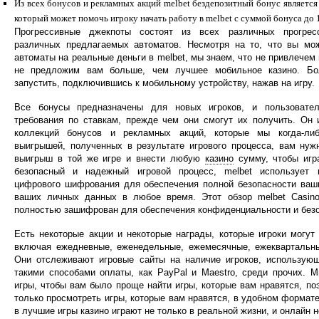
Из всех бонусов и рекламных акций melbet бездепозитный бонус является
который может помочь игроку начать работу в melbet с суммой бонуса до
Прогрессивные джекпоты состоят из всех различных прогрес
различных предлагаемых автоматов. Несмотря на то, что вы мож
автоматы на реальные деньги в melbet, мы знаем, что не привлечем
не предложим вам больше, чем лучшее мобильное казино. Бо
запустить, подключившись к мобильному устройству, нажав на игру.
Все бонусы предназначены для новых игроков, и пользовате
требования по ставкам, прежде чем они смогут их получить. Он
коллекций бонусов и рекламных акций, которые мы когда-ли
выигрышей, полученных в результате игрового процесса, вам нуж
выигрыш в той же игре и внести любую
казино
сумму, чтобы игр
безопасный и надежный игровой процесс, melbet использует 
цифрового шифрования для обеспечения полной безопасности ваши
ваших личных данных в любое время. Этот обзор melbet Casino
полностью зашифрован для обеспечения конфиденциальности и безо
Есть некоторые акции и некоторые награды, которые игроки могут 
включая ежедневные, еженедельные, ежемесячные, ежеквартальны
Они отслеживают игровые сайты на наличие игроков, использую
такими способами оплаты, как PayPal и Maestro, среди прочих. 
игры, чтобы вам было проще найти игры, которые вам нравятся, по
только просмотреть игры, которые вам нравятся, в удобном формате
в лучшие игры казино играют не только в реальной жизни, и онлайн 