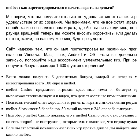
melbet : как зарегистрироваться и начать играть на деньги?
Мы верим, что вы получите столько же удовольствия от наших игр
удовольствие от их создания. Мы понимаем, что не все хотят играть
онлайн-казино позволяют вам играть, где бы вы ни находились, не
раунда вращений теперь вы можете вносить коррективы или делать
от того, каким, по вашему мнению, будет результат.
Сайт надежен тем, что он был протестирован на различных про
включая Windows, Mac, Linux, Android и iOS. Если вы довольны
записью, попробуйте наш ассортимент увлекательных игр. При ре
получите бонус в размере 1 600 фунтов стерлингов!
Всего можно получить 3 депозитных бонуса, каждый из которых м
инвестирования всего 100 евро в melbet.
melbet Casino предлагает игрокам красочные темы и богатую г
высококачественным звуком и видео, что делает азартные игры приятными.
Пользовательский опыт хорош, и в игры легко играть с мгновенными резуль
melbet Slots имеет 5 барабанов, 50 линий выплат и 243 способа выиграть.
Наш обзор melbet Casino показал, что в melbet Casino было относительно л
но есть подробные инструкции, которые охватывают все, что игроку нужно 
Если вы страстный поклонник азартных игр против дилера, вы найдете мн
казино melbet.