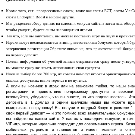
Кроме того, есть прогрессивные слоты, такие как слоты EGT, слоты Vic Ca
слоты Endorphin Boost и многие другие.
Мы разделили обзор для вас на плюсы и минусы сайта, а затем наш обзор
чтобы увидеть, будете ли вы наслаждаться играми.
Так что, если вы запутались, вы можете поставить игру на паузу и прочитат
Игроки могут воспользоваться этим приветственным бонусом, который буд
завершения регистрации.Обратите внимание, что приветственный бонус 
на первый депозит.
Полная информация об учетной записи отправляется сразу после утверж
вы можете сразу же начать использовать свои средства.
Имея на выбор более 700 игр, их советы помогут игрокам ориентироватьс
опциях, доступных им, не теряясь и не путаясь.
А если вы новичок в играх или на веб-сайте melbet, то наши зн
регистрации и приветствию по-прежнему доступны в верхней 
пожалуйста, убедитесь, что вы знаете, на что подписываетесь. Ит
депозита в 1 доллар и одним щелчком мыши вы можете вра
выигрывать по-крупному! Вы получите щедрый бонус в размере 1
свой первый депозит — и это помимо всех замечательных бонусных
вы найдете на нашем сайте. У нас есть последние выпуски, в том
VIP-игр, которые идеально подходят для современного игрока. Каз
мобильных устройств и планшетов и имеет плавный и оптим
регистрации, что дает вам мгновенный доступ к играм казино и бо