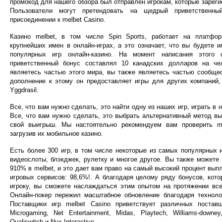
промокод для нашего обзора был отправлен игрокам, которые зареги
Пользователи могут претендовать на щедрый приветственн
присоединении к melbet Casino.
Казино melbet, в том числе Spin Sports, работает на платфор
крупнейших имен в онлайн-играх, а это означает, что вы будете и
популярных игр онлайн-казино. На момент написания этого о
приветственный бонус составлял 10 канадских долларов на че
являетесь частью этого мира, вы также являетесь частью сообще
дополнение к этому он предоставляет игры для других компаний, 
Yggdrasil.
Все, что вам нужно сделать, это найти одну из наших игр, играть в 
Все, что вам нужно сделать, это выбрать альтернативный метод вы
свой выигрыш. Мы настоятельно рекомендуем вам проверить me
загрузив их мобильное казино.
Есть более 300 игр, в том числе некоторые из самых популярных и
видеослоты, блэкджек, рулетку и многое другое. Вы также можете 
910% в melbet, и это дает вам право на самый высокий процент вып
игровых сервисов: 98,6%!. А благодаря целому ряду бонусов, кот
игроку, вы сможете наслаждаться этим опытом на протяжении все
Онлайн-покер пережил масштабное обновление благодаря техноло
Поставщики игр melbet Casino приветствует различных поставщ
Microgaming, Net Entertainment, Midas, Playtech, Williams-downe
Qualiswitch и Nyx Interactive.