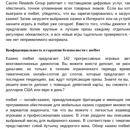
Casino Rewards Group работает с поставщиком цифровых услуг, таки
обеспечить точное упоминание всех товарных знаков. Если вы хот
выиграли в melbet, убедитесь, что вы зарегистрировались и загру
казино! Затем загрузите выбранное казино в Интернете или на устрой
начните играть в melbet уже сегодня!. Вместо того, чтобы джекпот
предлагаем более крупные и лучшие призы каждому отдельно
регулярно обновляются, и все новые игры тщательно проверяются, 
них нет неприемлемого материала.
Конфиденциальность и гарантия безопасности с melbet
Казино melbet предлагает 142 прогрессивных игровых ав
многомиллионных джекпотов. Вы можете внести депозит, не рис
деньгами, но только в течение ограниченного периода време
тематических онлайн-слотов до слотов, которые предлагают 
последних тенденциях, вас ждут потрясающие призы. Знаете ли вы,
решите внести депозит с помощью дебетовой карты, вы сможете 
долларов США или евро в день?
melbet — онлайн-казино, принадлежащее британцам и имеющее ли
программное обеспечение для мобильных казино содержит множест
и вариантов видеочата, так что вы можете с легкостью взаимод
игроками и профессионалами казино. В этом разделе мы описыва
выбранный месяц для выбранного казино. В соответствии с тематик
представляет собой бутылку недорогого вина. Обзор казино melbet