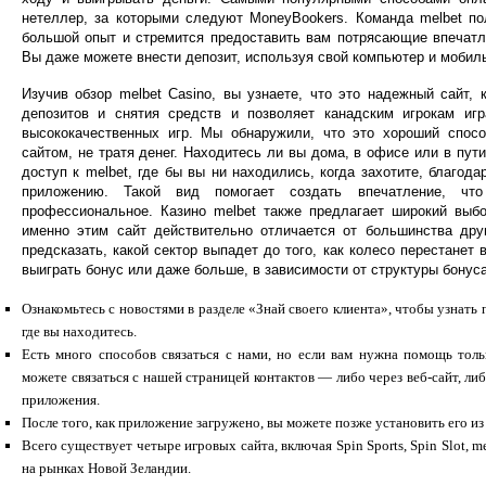
нетеллер, за которыми следуют MoneyBookers. Команда melbet по
большой опыт и стремится предоставить вам потрясающие впечатле
Вы даже можете внести депозит, используя свой компьютер и мобиль
Изучив обзор melbet Casino, вы узнаете, что это надежный сайт, 
депозитов и снятия средств и позволяет канадским игрокам игр
высококачественных игр. Мы обнаружили, что это хороший спосо
сайтом, не тратя денег. Находитесь ли вы дома, в офисе или в пут
доступ к melbet, где бы вы ни находились, когда захотите, благо
приложению. Такой вид помогает создать впечатление, чт
профессиональное. Казино melbet также предлагает широкий выбо
именно этим сайт действительно отличается от большинства дру
предсказать, какой сектор выпадет до того, как колесо перестанет
выиграть бонус или даже больше, в зависимости от структуры бонуса
Ознакомьтесь с новостями в разделе «Знай своего клиента», чтобы узнать 
где вы находитесь.
Есть много способов связаться с нами, но если вам нужна помощь тольк
можете связаться с нашей страницей контактов — либо через веб-сайт, л
приложения.
После того, как приложение загружено, вы можете позже установить его и
Всего существует четыре игровых сайта, включая Spin Sports, Spin Slot, me
на рынках Новой Зеландии.