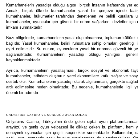
Kumarhanelerin yasadışı olduğu algısı, birçok insanın kafasında yer ed
Ancak, birçok ülkede kumarhaneler yasal bir çerçeve içinde faali
kumarhaneler, hükümetler tarafından denetlenen ve belirli kurallara u
kumarhaneler, oyuncular için güvenli bir ortam sağlarken, devletler için 
imkanı sunmaktadır.
Bazı bölgelerde, kumarhanelerin yasal olup olmaması, toplumun kültürel d
bağlıdır. Yasal kumarhaneler, belirli ruhsatlara sahip olmaları gerektiği 
ayırt edilmelidir. Bu durum, oyuncuların yasal bir ortamda güvenli bir ş
sağlamaktadır. Kumarhanelerin yasadışı olduğu yanılgısı, genellik
kaynaklanmaktadır.
Ayrıca, kumarhanelerin yasallaşması, birçok sosyal ve ekonomik fay
kumarhaneler, istihdam oluşturur, yerel ekonomilere katkı sağlar ve sosy
destek olur. Kumarhanelerin yasadışı olarak algılanması, gerçekte sağlad
ardı edilmesine neden olmaktadır. Bu nedenle, kumarhanelerle ilgili y
önemli bir adımdır.
ONLYSPINS CASINO VE SUNDUĞU AVANTAJLAR
Onlyspins Casino, Türkiye’nin önde gelen dijital oyun platformlarından 
arayüzü ve geniş oyun yelpazesi ile dikkat çeken bu platform, hem 
deneyimli oyuncular için çeşitli seçenekler sunmaktadır. Kullanıcılar, 