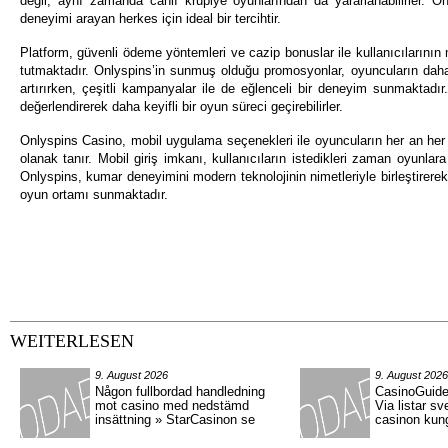
değil, aynı zamanda canlı krupiye oyunlarından da yararlanabilirler. Onl
deneyimi arayan herkes için ideal bir tercihtir.
Platform, güvenli ödeme yöntemleri ve cazip bonuslar ile kullanıcılarını
tutmaktadır. Onlyspins’in sunmuş olduğu promosyonlar, oyuncuların dah
artırırken, çeşitli kampanyalar ile de eğlenceli bir deneyim sunmaktadır.
değerlendirerek daha keyifli bir oyun süreci geçirebilirler.
Onlyspins Casino, mobil uygulama seçenekleri ile oyuncuların her an h
olanak tanır. Mobil giriş imkanı, kullanıcıların istedikleri zaman oyunlara e
Onlyspins, kumar deneyimini modern teknolojinin nimetleriyle birleştirerek,
oyun ortamı sunmaktadır.
WEITERLESEN
9. August 2026
9. August 2026
Någon fullbordad handledning
CasinoGuide
mot casino med nedstämd
Via listar s
insättning » StarCasinon se
casinon kung