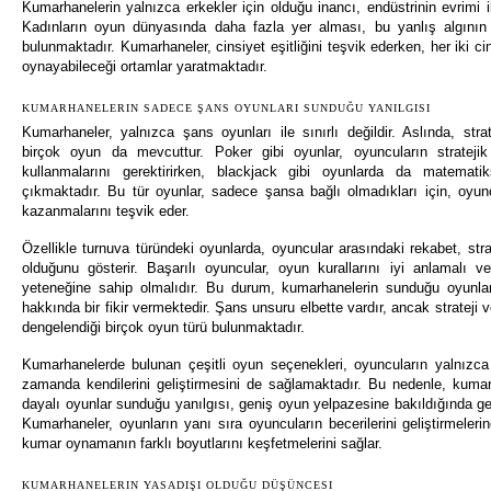
Kumarhanelerin yalnızca erkekler için olduğu inancı, endüstrinin evrimi il
Kadınların oyun dünyasında daha fazla yer alması, bu yanlış algını
bulunmaktadır. Kumarhaneler, cinsiyet eşitliğini teşvik ederken, her iki c
oynayabileceği ortamlar yaratmaktadır.
KUMARHANELERIN SADECE ŞANS OYUNLARI SUNDUĞU YANILGISI
Kumarhaneler, yalnızca şans oyunları ile sınırlı değildir. Aslında, stra
birçok oyun da mevcuttur. Poker gibi oyunlar, oyuncuların strateji
kullanmalarını gerektirirken, blackjack gibi oyunlarda da matemati
çıkmaktadır. Bu tür oyunlar, sadece şansa bağlı olmadıkları için, oyun
kazanmalarını teşvik eder.
Özellikle turnuva türündeki oyunlarda, oyuncular arasındaki rekabet, stra
olduğunu gösterir. Başarılı oyuncular, oyun kurallarını iyi anlamalı ve
yeteneğine sahip olmalıdır. Bu durum, kumarhanelerin sunduğu oyunların 
hakkında bir fikir vermektedir. Şans unsuru elbette vardır, ancak strateji v
dengelendiği birçok oyun türü bulunmaktadır.
Kumarhanelerde bulunan çeşitli oyun seçenekleri, oyuncuların yalnızca
zamanda kendilerini geliştirmesini de sağlamaktadır. Bu nedenle, kuma
dayalı oyunlar sunduğu yanılgısı, geniş oyun yelpazesine bakıldığında g
Kumarhaneler, oyunların yanı sıra oyuncuların becerilerini geliştirmeler
kumar oynamanın farklı boyutlarını keşfetmelerini sağlar.
KUMARHANELERIN YASADIŞI OLDUĞU DÜŞÜNCESI