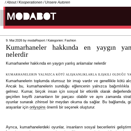
/
About
/
Kooperationen
/
Unsere Autoren
9. Mai 2026
by
modaReport
/
Kategorien:
Fashion
Kumarhaneler hakkında en yaygın yanl
nelerdir
Kumarhaneler hakkında en yaygın yanlış anlamalar nelerdir
KUMARHANELERIN YALNIZCA KÖTÜ ALIŞKANLIKLARLA ILIŞKILI OLDUĞU YA
Kumarhanelerin toplumda olumsuz bir imajı vardır ve genellikle kötü alışkan
Ancak bu, kumarhanelerin sunduğu eğlencenin yalnızca bağımlılıkla 
gelmez. Kumar, birçok insan için sosyal bir etkinlik olarak değerlendiri
geçirilen keyifli zamanların bir parçası olabilir ve aynı zamanda strat
oyunlar sunarak zihinsel bir meydan okuma da sağlar. Bu bağlamda, gü
arayanlar için
onlyspins
önemli bir seçenek oluşturur.
Ayrıca, kumarhanelerdeki oyunlar, insanların sosyal becerilerini geliştirme