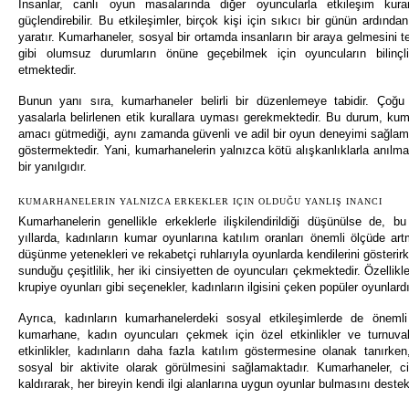
İnsanlar, canlı oyun masalarında diğer oyuncularla etkileşim kurara
güçlendirebilir. Bu etkileşimler, birçok kişi için sıkıcı bir günün ardından
yaratır. Kumarhaneler, sosyal bir ortamda insanların bir araya gelmesini t
gibi olumsuz durumların önüne geçebilmek için oyuncuların bilinçli
etmektedir.
Bunun yanı sıra, kumarhaneler belirli bir düzenlemeye tabidir. Çoğu
yasalarla belirlenen etik kurallara uyması gerekmektedir. Bu durum, kum
amacı gütmediği, aynı zamanda güvenli ve adil bir oyun deneyimi sağlam
göstermektedir. Yani, kumarhanelerin yalnızca kötü alışkanlıklarla anılm
bir yanılgıdır.
KUMARHANELERIN YALNIZCA ERKEKLER IÇIN OLDUĞU YANLIŞ INANCI
Kumarhanelerin genellikle erkeklerle ilişkilendirildiği düşünülse de, bu
yıllarda, kadınların kumar oyunlarına katılım oranları önemli ölçüde artmı
düşünme yetenekleri ve rekabetçi ruhlarıyla oyunlarda kendilerini gösteri
sunduğu çeşitlilik, her iki cinsiyetten de oyuncuları çekmektedir. Özellikl
krupiye oyunları gibi seçenekler, kadınların ilgisini çeken popüler oyunlardı
Ayrıca, kadınların kumarhanelerdeki sosyal etkileşimlerde de önemli 
kumarhane, kadın oyuncuları çekmek için özel etkinlikler ve turnuva
etkinlikler, kadınların daha fazla katılım göstermesine olanak tanırken
sosyal bir aktivite olarak görülmesini sağlamaktadır. Kumarhaneler, c
kaldırarak, her bireyin kendi ilgi alanlarına uygun oyunlar bulmasını deste