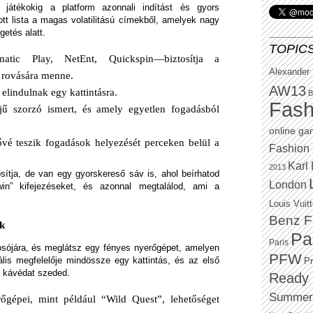
 játékokig a platform azonnali indítást és gyors
ott lista a magas volatilitású címekből, amelyek nagy
etés alatt.
TOPIC
matic Play, NetEnt, Quickspin—biztosítja a
Alexander
 rovására menne.
AW13
lindulnak egy kattintásra.
B
Fash
jű szorzó ismert, és amely egyetlen fogadásból
online g
ővé teszik fogadások helyezését perceken belül a
Fashion 
Karl 
2013
osítja, de van egy gyorskereső sáv is, ahol beírhatod
London
win” kifejezéseket, és azonnal megtalálod, ami a
Louis Vuit
Benz F
ók
Pa
Paris
osójára, és meglátsz egy fényes nyerőgépet, amelyen
PFW
itális megfelelője mindössze egy kattintás, és az első
P
g kávédat szeded.
Ready 
Summer
rőgépei, mint például “Wild Quest”, lehetőséget