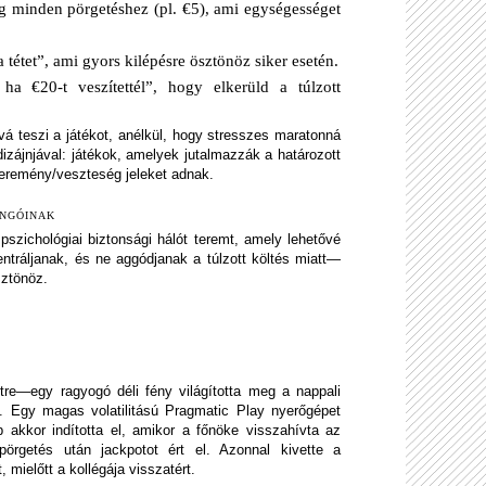
 minden pörgetéshez (pl. €5), ami egységességet
tétet”, ami gyors kilépésre ösztönöz siker esetén.
ha €20-t veszítettél”, hogy elkerüld a túlzott
á teszi a játékot, anélkül, hogy stresszes maratonná
izájnjával: játékok, amelyek jutalmazzák a határozott
yeremény/veszteség jeleket adnak.
ONGÓINAK
 pszichológiai biztonsági hálót teremt, amely lehetővé
ntráljanak, és ne aggódjanak a túlzott költés miatt—
sztönöz.
etre—egy ragyogó déli fény világította meg a nappali
t. Egy magas volatilitású Pragmatic Play nyerőgépet
p akkor indította el, amikor a főnöke visszahívta az
pörgetés után jackpotot ért el. Azonnal kivette a
 mielőtt a kollégája visszatért.