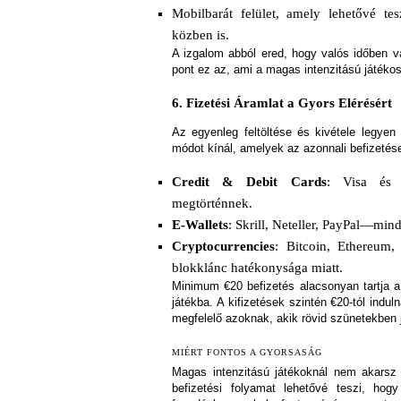
Mobilbarát felület, amely lehetővé tes
közben is.
A izgalom abból ered, hogy valós időben 
pont ez az, ami a magas intenzitású játékos
6. Fizetési Áramlat a Gyors Elérésért
Az egyenleg feltöltése és kivétele legyen
módot kínál, amelyek az azonnali befizetése
Credit & Debit Cards
: Visa és 
megtörténnek.
E‑Wallets
: Skrill, Neteller, PayPal—mind
Cryptocurrencies
: Bitcoin, Ethereum,
blokklánc hatékonysága miatt.
Minimum €20 befizetés alacsonyan tartja 
játékba. A kifizetések szintén €20-tól indu
megfelelő azoknak, akik rövid szünetekben
MIÉRT FONTOS A GYORSASÁG
Magas intenzitású játékoknál nem akarsz
befizetési folyamat lehetővé teszi, ho