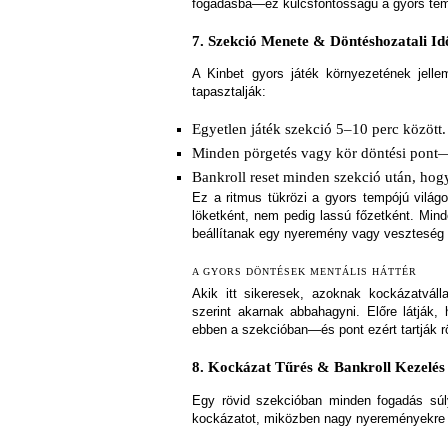
fogadásba—ez kulcsfontosságú a gyors tem
7. Szekció Menete & Döntéshozatali Id
A Kinbet gyors játék környezetének jelle
tapasztalják:
Egyetlen játék szekció 5–10 perc között.
Minden pörgetés vagy kör döntési pont—t
Bankroll reset minden szekció után, hog
Ez a ritmus tükrözi a gyors tempójú vil
löketként, nem pedig lassú főzetként. Min
beállítanak egy nyeremény vagy veszteség c
A GYORS DÖNTÉSEK MENTÁLIS HÁTTÉR
Akik itt sikeresek, azoknak kockázatváll
szerint akarnak abbahagyni. Előre látják
ebben a szekcióban—és pont ezért tartják r
8. Kockázat Tűrés & Bankroll Kezelés
Egy rövid szekcióban minden fogadás súly
kockázatot, miközben nagy nyereményekre 