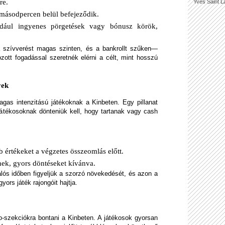
re.
Yves Saint L
 másodpercen belül befejeződik.
éldául ingyenes pörgetések vagy bónusz körök,
 a szívverést magas szinten, és a bankrollt szűken—
zott fogadással szeretnék elérni a célt, mint hosszú
yek
gas intenzitású játékoknak a Kinbeten. Egy pillanat
átékosoknak dönteniük kell, hogy tartanak vagy cash
 értékeket a végzetes összeomlás előtt.
nek, gyors döntéseket kívánva.
lós időben figyeljük a szorzó növekedését, és azon a
yors játék rajongóit hajtja.
ro‑szekciókra bontani a Kinbeten. A játékosok gyorsan