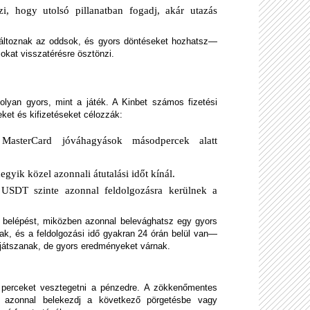
zi, hogy utolsó pillanatban fogadj, akár utazás
változnak az oddsok, és gyors döntéseket hozhatsz—
okat visszatérésre ösztönzi.
 olyan gyors, mint a játék. A Kinbet számos fizetési
ket és kifizetéseket célozzák:
MasterCard jóváhagyások másodpercek alatt
egyik közel azonnali átutalási időt kínál.
 USDT szinte azonnal feldolgozásra kerülnek a
a belépést, miközben azonnal belevághatsz egy gyors
lnak, és a feldolgozási idő gyakran 24 órán belül van—
 játszanak, de gyors eredményeket várnak.
 perceket vesztegetni a pénzedre. A zökkenőmentes
gy azonnal belekezdj a következő pörgetésbe vagy