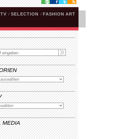
.TV
/
SELECTION
/
FASHION ART
ORIEN
V
L MEDIA