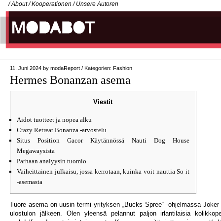
/
About
/
Kooperationen
/
Unsere Autoren
11. Juni 2024
by
modaReport
/
Kategorien:
Fashion
Hermes Bonanzan asema
Viestit
Aidot tuotteet ja nopea alku
Crazy Retreat Bonanza -arvostelu
Situs Position Gacor Käytännössä Nauti Dog House
Megawaysista
Parhaan analyysin tuomio
Vaiheittainen julkaisu, jossa kerrotaan, kuinka voit nauttia So it
-asemasta
Tuore asema on uusin termi yrityksen „Bucks Spree“ -ohjelmassa Joker
ulostulon jälkeen. Olen yleensä pelannut paljon irlantilaisia ​​kolikko