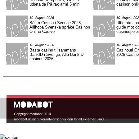
utbetalda På rak arm! 5 min
casinon onli
10. August 2026
10. August 20
Bästa Casino i Sverige 2026,
Ultimata cas
Allihopa Svenska språke Casinon
guide mot d
Online Casivo
casinospelen
10. August 2026
10. August 20
Bästa casino tillsammans
Cazinouri O
BankID i Sverige, Alla BankID
2026 Casino
casinon 2026
Hauptmenü
Copyright modabot 2014.
modabot ist nicht verantwortlich für den Inhalt externer Links.