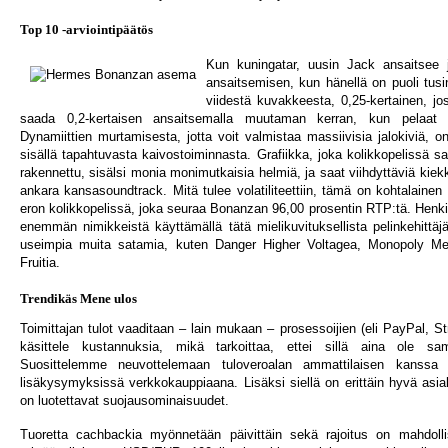
Top 10 -arviointipäätös
Kun kuningatar, uusin Jack ansaitsee 
ansaitsemisen, kun hänellä on puoli tusi
viidestä kuvakkeesta, 0,25-kertainen, jos 
saada 0,2-kertaisen ansaitsemalla muutaman kerran, kun pelaat B
Dynamiittien murtamisesta, jotta voit valmistaa massiivisia jalokiviä
sisällä tapahtuvasta kaivostoiminnasta. Grafiikka, joka kolikkopelissä s
rakennettu, sisälsi monia monimutkaisia ​​helmiä, ja saat viihdyttäviä kiekko
ankara kansasoundtrack. Mitä tulee volatiliteettiin, tämä on kohtalaine
eron kolikkopelissä, joka seuraa Bonanzan 96,00 prosentin RTP:tä. Henkil
enemmän nimikkeistä käyttämällä tätä mielikuvituksellista pelinkehittäj
useimpia muita satamia, kuten Danger Higher Voltagea, Monopoly M
Fruitia.
Trendikäs Mene ulos
Toimittajan tulot vaaditaan – lain mukaan – prosessoijien (eli PayPal, S
käsittele kustannuksia, mikä tarkoittaa, ettei sillä aina ole sama
Suosittelemme neuvottelemaan tuloveroalan ammattilaisen kanssa 
lisäkysymyksissä verkkokauppiaana. Lisäksi siellä on erittäin hyvä asiak
on luotettavat suojausominaisuudet.
Tuoretta cachbackia myönnetään päivittäin sekä rajoitus on mahdoll