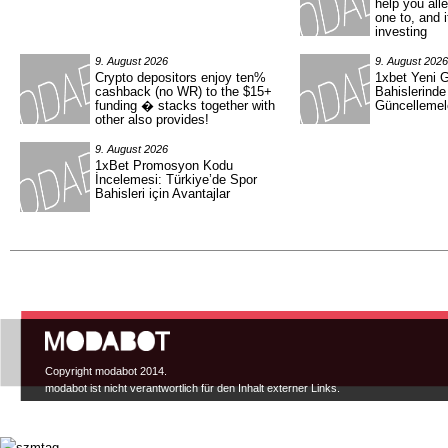
help you alle
one to, and i
investing
9. August 2026
9. August 2026
Crypto depositors enjoy ten%
1xbet Yeni Gi
cashback (no WR) to the $15+
Bahislerinde 
funding � stacks together with
Güncellemel
other also provides!
9. August 2026
1xBet Promosyon Kodu
İncelemesi: Türkiye’de Spor
Bahisleri için Avantajlar
Hauptmenü
Copyright modabot 2014.
modabot ist nicht verantwortlich für den Inhalt externer Links.