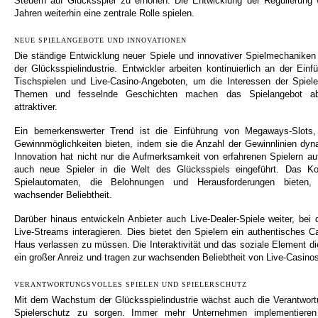
Steuern auf Glücksspiel zu erhöhen. Die Entwicklung der Regulierun
Jahren weiterhin eine zentrale Rolle spielen.
NEUE SPIELANGEBOTE UND INNOVATIONEN
Die ständige Entwicklung neuer Spiele und innovativer Spielmechaniken i
der Glücksspielindustrie. Entwickler arbeiten kontinuierlich an der Ein
Tischspielen und Live-Casino-Angeboten, um die Interessen der Spiele
Themen und fesselnde Geschichten machen das Spielangebot abw
attraktiver.
Ein bemerkenswerter Trend ist die Einführung von Megaways-Slots, 
Gewinnmöglichkeiten bieten, indem sie die Anzahl der Gewinnlinien dy
Innovation hat nicht nur die Aufmerksamkeit von erfahrenen Spielern a
auch neue Spieler in die Welt des Glücksspiels eingeführt. Das Kon
Spielautomaten, die Belohnungen und Herausforderungen bieten, e
wachsender Beliebtheit.
Darüber hinaus entwickeln Anbieter auch Live-Dealer-Spiele weiter, bei
Live-Streams interagieren. Dies bietet den Spielern ein authentisches C
Haus verlassen zu müssen. Die Interaktivität und das soziale Element die
ein großer Anreiz und tragen zur wachsenden Beliebtheit von Live-Casinos
VERANTWORTUNGSVOLLES SPIELEN UND SPIELERSCHUTZ
Mit dem Wachstum der Glücksspielindustrie wächst auch die Verantwortu
Spielerschutz zu sorgen. Immer mehr Unternehmen implementier