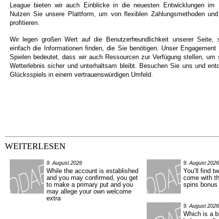
League bieten wir auch Einblicke in die neuesten Entwicklungen im 
Nutzen Sie unsere Plattform, um von flexiblen Zahlungsmethoden und
profitieren.
Wir legen großen Wert auf die Benutzerfreundlichkeit unserer Seite,
einfach die Informationen finden, die Sie benötigen. Unser Engagement 
Spielen bedeutet, dass wir auch Ressourcen zur Verfügung stellen, um s
Wetterlebnis sicher und unterhaltsam bleibt. Besuchen Sie uns und ent
Glücksspiels in einem vertrauenswürdigen Umfeld.
WEITERLESEN
9. August 2026
9. August 2026
While the account is established
You’ll find t
and you may confirmed, you get
come with th
to make a primary put and you
spins bonus
may allege your own welcome
extra
9. August 2026
Which is a b