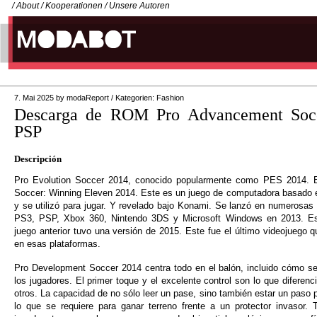
/
About
/
Kooperationen
/
Unsere Autoren
7. Mai 2025
by
modaReport
/
Kategorien:
Fashion
Descarga de ROM Pro Advancement Socc
PSP
Descripción
Pro Evolution Soccer 2014, conocido popularmente como PES 2014. E
Soccer: Winning Eleven 2014. Este es un juego de computadora basado en
y se utilizó para jugar. Y revelado bajo Konami. Se lanzó en numerosa
PS3, PSP, Xbox 360, Nintendo 3DS y Microsoft Windows en 2013. Es
juego anterior tuvo una versión de 2015. Este fue el último videojuego 
en esas plataformas.
Pro Development Soccer 2014 centra todo en el balón, incluido cómo 
los jugadores. El primer toque y el excelente control son lo que diferenc
otros. La capacidad de no sólo leer un pase, sino también estar un paso 
lo que se requiere para ganar terreno frente a un protector invasor. 