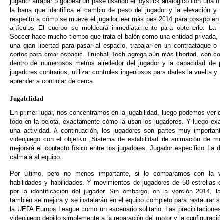
jugador atrapar o golpear un pase usando el joystick analógico con una fí
la barra que identifica el cambio de peso del jugador y la elevación y
respecto a cómo se mueve el jugador.leer más
pes 2014 para ppsspp en
artículos El cuerpo se moldeará inmediatamente para obtenerlo. La
Soccer hace mucho tiempo que trata el balón como una entidad privada, l
una gran libertad para pasar al espacio, trabajar en un contraataque o 
cortos para crear espacio. Trueball Tech agrega aún más libertad, con cont
dentro de numerosos metros alrededor del jugador y la capacidad de p
jugadores contrarios, utilizar controles ingeniosos para darles la vuelta y
aprender a controlar de cerca.
Jugabilidad
En primer lugar, nos concentramos en la jugabilidad, luego podemos ver 
todo en la pelota, exactamente cómo la usan los jugadores. Y luego e
una actividad. A continuación, los jugadores son partes muy important
videojuego con el objetivo „Sistema de estabilidad de animación de m
mejorará el contacto físico entre los jugadores. Jugador específico La 
calmará al equipo.
Por último, pero no menos importante, si lo comparamos con la v
habilidades y habilidades. Y movimientos de jugadores de 50 estrellas 
por la identificación del jugador. Sin embargo, en la versión 2014, l
también se mejora y se instalarán en el equipo completo para restaurar su
la UEFA Europa League como un escenario solitario. Las precipitacione
videojuego debido simplemente a la reparación del motor y la configuració