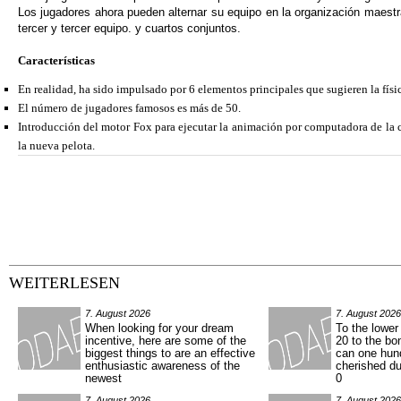
Los jugadores ahora pueden alternar su equipo en la organización maestra
tercer y tercer equipo. y cuartos conjuntos.
Características
En realidad, ha sido impulsado por 6 elementos principales que sugieren la físi
El número de jugadores famosos es más de 50.
Introducción del motor Fox para ejecutar la animación por computadora de la ca
la nueva pelota.
WEITERLESEN
7. August 2026
7. August 2026
When looking for your dream
To the lower
incentive, here are some of the
20 to the bo
biggest things to are an effective
can one hun
enthusiastic awareness of the
cherished du
newest
0
7. August 2026
7. August 2026