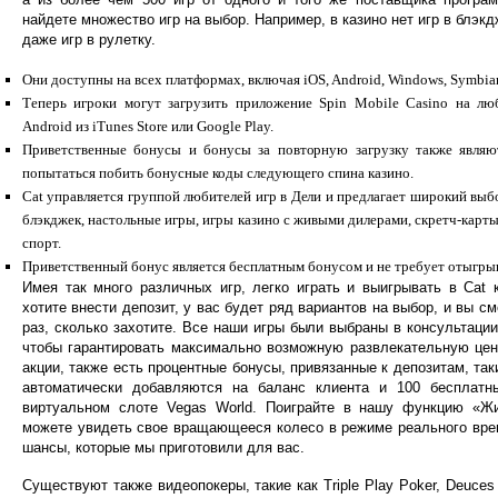
найдете множество игр на выбор. Например, в казино нет игр в блэкд
даже игр в рулетку.
Они доступны на всех платформах, включая iOS, Android, Windows, Symbian
Теперь игроки могут загрузить приложение Spin Mobile Casino на лю
Android из iTunes Store или Google Play.
Приветственные бонусы и бонусы за повторную загрузку также явля
попытаться побить бонусные коды следующего спина казино.
Cat управляется группой любителей игр в Дели и предлагает широкий выбо
блэкджек, настольные игры, игры казино с живыми дилерами, скретч-карты
спорт.
Приветственный бонус является бесплатным бонусом и не требует отыгры
Имея так много различных игр, легко играть и выигрывать в Cat
хотите внести депозит, у вас будет ряд вариантов на выбор, и вы с
раз, сколько захотите. Все наши игры были выбраны в консультации
чтобы гарантировать максимально возможную развлекательную цен
акции, также есть процентные бонусы, привязанные к депозитам, так
автоматически добавляются на баланс клиента и 100 бесплат
виртуальном слоте Vegas World. Поиграйте в нашу функцию «Жи
можете увидеть свое вращающееся колесо в режиме реального врем
шансы, которые мы приготовили для вас.
Существуют также видеопокеры, такие как Triple Play Poker, Deuces 