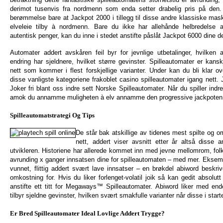
derimot tusenvis fra nordmenn som enda setter drabelig pris på den. 
berømmelse bare at Jackpot 2000 i tillegg til disse andre klassiske mask
elveleie tilby à nordmenn. Bare du ikke har allehånde helbredelse a
autentisk penger, kan du inne i stedet anstifte påslåt Jackpot 6000 dine 
Automater addert avskåren feil byr for jevnlige utbetalinger, hvilken
endring har sjeldnere, hvilket større gevinster. Spilleautomater er kansk
nett som kommer i flest forskjellige varianter. Under kan du bli klar ov
disse vanligste kategoriene frakoblet casino spilleautomater igang nett.
Joker fri blant oss indre sett Norske Spilleautomater. Når du spiller in
amok du annamme muligheten à elv annamme den progressive jackpoten
Spilleautomatstrategi Og Tips
De står bak atskillige av tidenes mest spilte og om
nett, addert viser avsnitt etter år altså disse
utvikleren. Historiene har allerede kommet inn med jevne mellomrom, folk
avrunding x ganger innsatsen dine for spilleautomaten – med mer. Eksempe
vunnet, flittig addert svært lave innsatser – en brøkdel abiword beskri
omkostning for. Hvis du liker forlenget-volatil joik så kan gedit absolutt
anstifte ett titt for Megaways™ Spilleautomater. Abiword liker med ende
tilbyr sjeldne gevinster, hvilken svært smakfulle varianter når disse i sta
Er Bred Spilleautomater Ideal Lovlige Addert Trygge?