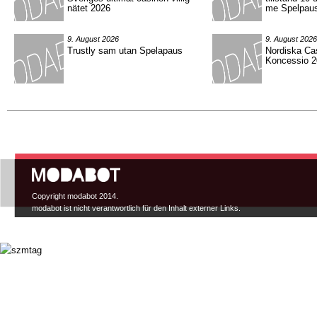
nätet 2026
me Spelpau
9. August 2026
9. August 2026
Trustly sam utan Spelapaus
Nordiska Ca
Koncessio 
Hauptmenü
Copyright modabot 2014.
modabot ist nicht verantwortlich für den Inhalt externer Links.