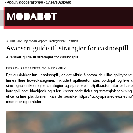
/
About
/
Kooperationen
/
Unsere Autoren
3. Juni 2026
by
modaReport
/
Kategorien:
Fashion
Avansert guide til strategier for casinospill
Avansert guide til strategier for casinospill
FORSTÅ SPILLTYPER OG MEKANIKK
Før du dykker inn i casinospill, er det viktig å forstå de ulike spilltype
finnes flere hovedkategorier, inkludert spilleautomater, bordspill og live 
sine egne unike regler, strategier og sjansespill. Spilleautomater er baser
bordspill som blackjack og rulett krever både flaks og strategisk tenknin
ulike online plattformer, kan du besøke
https://luckyspinsreview.net/no
ressurser og omtaler.