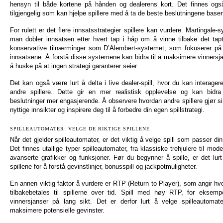
hensyn til både kortene på hånden og dealerens kort. Det finnes også 
tilgjengelig som kan hjelpe spillere med å ta de beste beslutningene baser
For rulett er det flere innsatsstrategier spillere kan vurdere. Martingale-
man dobler innsatsen etter hvert tap i håp om å vinne tilbake det tap
konservative tilnærminger som D’Alembert-systemet, som fokuserer på 
innsatsene. Å forstå disse systemene kan bidra til å maksimere vinnersja
å huske på at ingen strategi garanterer seier.
Det kan også være lurt å delta i live dealer-spill, hvor du kan interage
andre spillere. Dette gir en mer realistisk opplevelse og kan bidra 
beslutninger mer engasjerende. Å observere hvordan andre spillere gjør s
nyttige innsikter og inspirere deg til å forbedre din egen spillstrategi.
SPILLEAUTOMATER: VELGE DE RIKTIGE SPILLENE
Når det gjelder spilleautomater, er det viktig å velge spill som passer din 
Det finnes utallige typer spilleautomater, fra klassiske trehjulere til m
avanserte grafikker og funksjoner. Før du begynner å spille, er det lur
spillene for å forstå gevinstlinjer, bonusspill og jackpotmuligheter.
En annen viktig faktor å vurdere er RTP (Return to Player), som angir h
tilbakebetales til spillerne over tid. Spill med høy RTP, for eksem
vinnersjanser på lang sikt. Det er derfor lurt å velge spilleautom
maksimere potensielle gevinster.