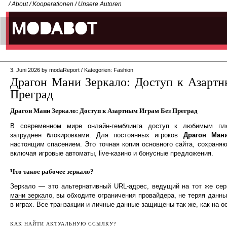
/
About
/
Kooperationen
/
Unsere Autoren
3. Juni 2026
by
modaReport
/
Kategorien:
Fashion
Драгон Мани Зеркало: Доступ к Азартн
Преград
Драгон Мани Зеркало: Доступ к Азартным Играм Без Преград
В современном мире онлайн-гемблинга доступ к любимым п
затруднен блокировками. Для постоянных игроков
Драгон Ман
настоящим спасением. Это точная копия основного сайта, сохраня
включая игровые автоматы, live-казино и бонусные предложения.
Что такое рабочее зеркало?
Зеркало — это альтернативный URL-адрес, ведущий на тот же се
мани зеркало
, вы обходите ограничения провайдера, не теряя данны
в играх. Все транзакции и личные данные защищены так же, как на о
КАК НАЙТИ АКТУАЛЬНУЮ ССЫЛКУ?